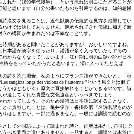
まれた（1890年代後半）、という流れは明白にたどることが
可能と思います（自分の書いたものを引用するのは、知的怠慢
漢詩漢文を見ることは、近代以前の伝統的な見方を踏襲してい
るわけでは決してありません。継承されてきた伝統に加えて新
対立の構図が生まれたのは不幸なことです。
た時期があると聞いたことがありますが、おかしいですよね。
は日本語が漢字を使ったり、漢語が多く入っていたりするの
てわからなくなってしまいます。江戸期に明の白話小説が日本
る性格をもっていたからだと思います。清に入ってたとえば
スの詩を読む場合、私のようにフランス語ができないと、「秋
s des violons de l’automne ”という原文とは似て
どうかはともかく）原文に直接触れることができるのです。詩
人が遺してくれた貴重な文化遺産というべきでしょう。
かわかってしまう。そのため漢詩は日本語に訳することなく、
ことに貢献したことは、亀井俊介・沓掛良彦『名詩名訳ものが
ありはしますが、一部に過ぎません。一般には訓読で読むのが
学として外国語によって読まれた詩と、両者は果たして同じで
合うべき問題に違いありません。一見すると、訓読では本質に