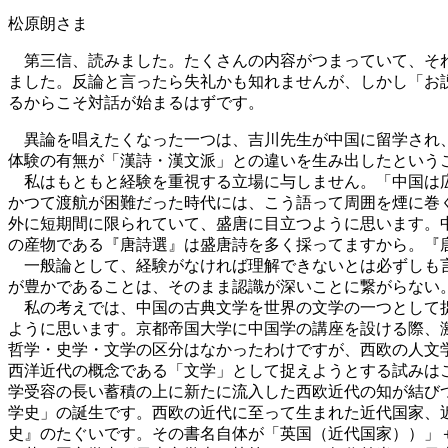
松原朗さま
第三信、読みました。たくさんの内容がつまっていて、それ
ました。反論と言ったら失礼かも知れませんが、しかし「お
るからこそ対話が始まるはずです。
異論を唱えたくなった一つは、吉川先生が中国に留学され、
体験の有無が「漢詩・漢文派」との違いを生み出したという
私はもともと経験を重視する立場に与しません。「中国は広
かつて渡航が困難だった時代には、こう語って周囲を煙に巻
外に短期間に限られていて、盛唐に目立つように思います。
の産物である『唐詩選』は盛唐詩を多く採ってますから。『
一般論として、経験がなければ理解できないとは必ずしも言
が豊かであることは、そのまま認識が深いことに繋がらない
私の考えでは、中国の古典文学を世界の文学の一つとして捉
ように思います。京都帝国大学に中国学の講座を設ける際、
哲学・史学・文学の区分はなかったわけですが、西欧の人文
西洋近代の概念である「文学」として捉えようとする試みは
学受容の長い蓄積の上に新たに流入した西欧近代の知が結び
学史」の誕生です。西欧の近代に至って生まれた近代国家、
史』のたぐいです。その書名自体が「英国（近代国家））」