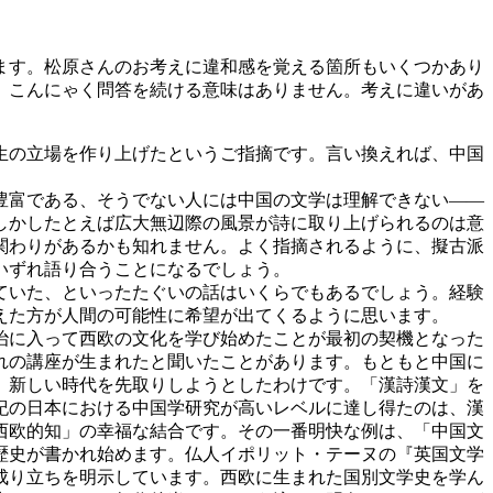
ます。松原さんのお考えに違和感を覚える箇所もいくつかあり
、こんにゃく問答を続ける意味はありません。考えに違いがあ
生の立場を作り上げたというご指摘です。言い換えれば、中国
豊富である、そうでない人には中国の文学は理解できない――
しかしたとえば広大無辺際の風景が詩に取り上げられるのは意
関わりがあるかも知れません。よく指摘されるように、擬古派
いずれ語り合うことになるでしょう。
ていた、といったたぐいの話はいくらでもあるでしょう。経験
えた方が人間の可能性に希望が出てくるように思います。
治に入って西欧の文化を学び始めたことが最初の契機となった
れの講座が生まれたと聞いたことがあります。もともと中国に
、新しい時代を先取りしようとしたわけです。「漢詩漢文」を
紀の日本における中国学研究が高いレベルに達し得たのは、漢
西欧的知」の幸福な結合です。その一番明快な例は、「中国文
歴史が書かれ始めます。仏人イポリット・テーヌの『英国文学
成り立ちを明示しています。西欧に生まれた国別文学史を学ん