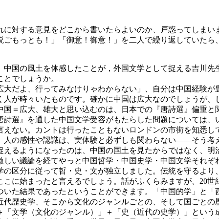
に対する意見をどこから書いたらよいのか、戸惑ってしまい
説ごもっとも！」「御意！御意！」を二人で繰り返していたら
中国の風土を体感したことが，外国文学として捉える吉川先
ことでしょうか。
大だよ、行ってみなけりゃわからない」、自分は中国経験が
く人が時々いたものです。確かに中国は広大なのでしょうが、
中国＝広大、雄大と思い込むのは、日本での『唐詩選』偏重と
唐詩選』を通した中国文学受容がもたらした問題については、
えない。カントは行ったこともないロンドンの市街を知悉し
。人の感性や認識は、実体験と必ずしも関わらない――そう考
えるようになったのは、中国の国土を見たからではなく、明
激しい議論を経てやっと中国哲学・中国史学・中国文学それぞ
学の区分に従って哲・史・文が独立しました。伝統を守るより
ここに始まったと言えるでしょう。話がふくらみますが、20世
ついた結果であったということができます。「中国的学」と「
近代歴史学、そこから文化のジャンルごとの、そして国ごとの
＋「文学（文化のジャンル）」＋「史（近代の史学）」という