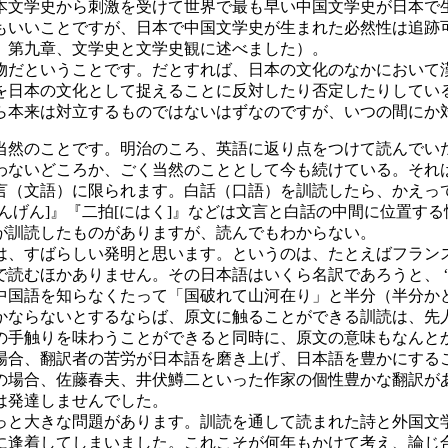
日本文学史から刺激を受けて世界で最も早い中国文学史が日本で生
もいいことですが、日本で中国文学史が生まれた必然性は追跡
』第九章、文学史と文学史観に述べました）。
だということです。だとすれば、日本の文化のなかにおいて
を日本の文化として捉えることに反対したり否定したりしてい
ら本来は対立するものではないはずなのですが、いつの間にか
然のことです。明治のころ、英語に返り点をつけて読んでい
わないどころか、ごく当然のこととして今も続けている。それ
言（文語）に限られます。白話（口語）を訓読したら、かえっ
んげん]』『二拍[にはく]』などは文言と白話の中間に位置す
が訓読したものがありますが、読んでもわからない。
、すばらしい発明と思います。というのは、たとえばフラン
ん。その日本語はいくら名訳であろうと、 “Les sanglots long
中国語を知らなくたって「国破れて山河在り」と半分（半分か
かならないとするならば、原文に触ることができる訓読は、先
手触りを味わうことができると同時に、原文の意味もなんと
場合、翻訳者の苦労が日本語を磨き上げ、日本語を豊かにする
の場合、佐藤春夫、井伏鱒二といった作家の個性豊かな翻訳が
は発達しませんでした。
と大きな問題があります。訓読を通して読まれた詩と外国文
に逢着してしまいました。これこそが何年もかけて考え、論じ