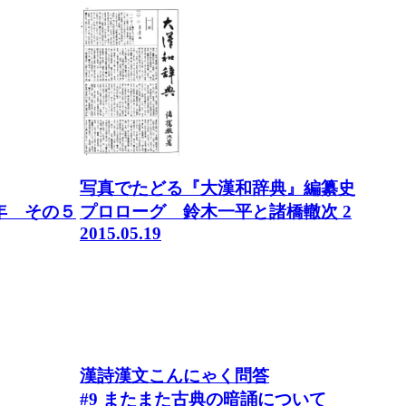
写真でたどる『大漢和辞典』編纂史
年 その５
プロローグ 鈴木一平と諸橋轍次 2
2015.05.19
漢詩漢文こんにゃく問答
#9 またまた古典の暗誦について