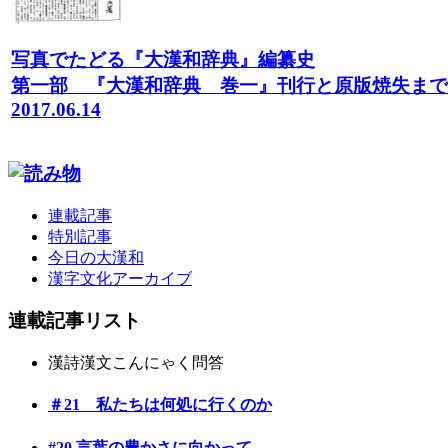
写真でたどる『大漢和辞典』編纂史
第一部 『大漢和辞典 巻一』刊行と原版焼失まで
2017.06.14
連載記事
特別記事
今日の大漢和
漢字文化アーカイブ
連載記事リスト
漢詩漢文こんにゃく問答
＃21 私たちは何処に行くのか
#20 言葉の豊かさに向かって