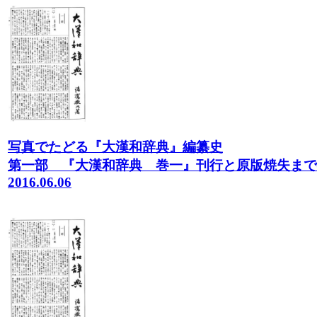
写真でたどる『大漢和辞典』編纂史
第一部 『大漢和辞典 巻一』刊行と原版焼失まで
2016.06.06