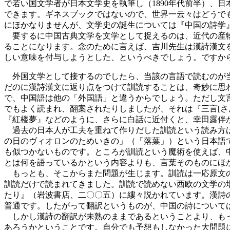
で若い国文学者が日本文学史を執筆し（1890年代前半）、
できます。ギネスブックではないので、世界一云々はどうで
にほかなりませんが、文学史の誕生については『中国の詩学
要するに中国古典文学を文学として捉えるのは、近代の産物
ることになります。念のために言えば、吉川先生は漢詩漢文
しい意味を付与しようとした、というべきでしょう。ですか
外国文学として接するのでしたら、当該の言語で読むのが当
だのに漢詩漢文に返り点をつけて訓読することは、奇妙に思
で、中国語は他の「外国語」と違うからでしょう。ただし文
でもよく読まれ、翻案されたりしましたが、それは『三言[さ
『紅楼夢』などのように、さらに白話に近付くと、幸田露伴
過去の日本人が工夫を重ねて作りだした訓読という読み方は
の日のヴィオロンのためいきの」（「落葉」）という日本語で読むほかありませ
も似つかないものです。ところが訓読という魔術を使えば、
とは何を語っているかという内容よりも、言葉そのものにほ
もっとも、そこからまた問題が生じます。訓読は一応原文の
訓読だけで読まれてきました。訓読で読めない西欧の文学の
たり』（岩波書店、二〇〇五）に縷々説かれています。漢詩
普通です。したがって翻訳というものが、中国の詩について
しかし漢詩の翻訳が未熟のままであるということより、もっ
あろうかということです。自分でも予想もしなかった大問題