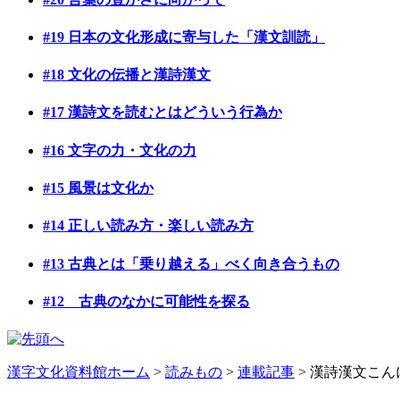
#19 日本の文化形成に寄与した「漢文訓読」
#18 文化の伝播と漢詩漢文
#17 漢詩文を読むとはどういう行為か
#16 文字の力・文化の力
#15 風景は文化か
#14 正しい読み方・楽しい読み方
#13 古典とは「乗り越える」べく向き合うもの
#12 古典のなかに可能性を探る
漢字文化資料館ホーム
>
読みもの
>
連載記事
> 漢詩漢文こん