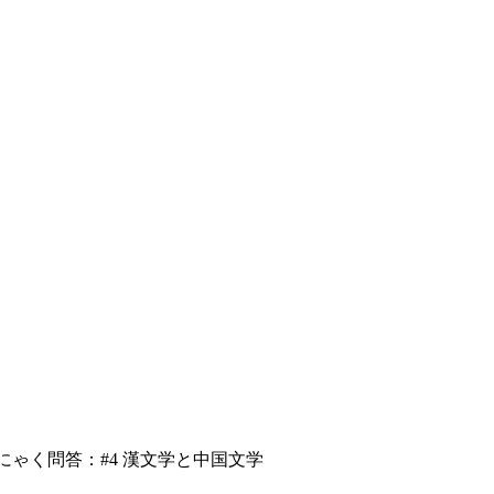
にゃく問答：#4 漢文学と中国文学