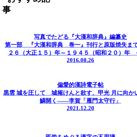
写真でたどる『大漢和辞典』編纂史
第一部 『大漢和辞典 巻一』刊行と原版焼失ま
２６（大正１５）年～１９４５（昭和２０）年 
2016.08.26
偏愛的漢詩電子帖
黒雲 城を圧して 城摧けんと欲す、甲光 月に向か
鱗開く――李賀「雁門太守行」
2021.12.20