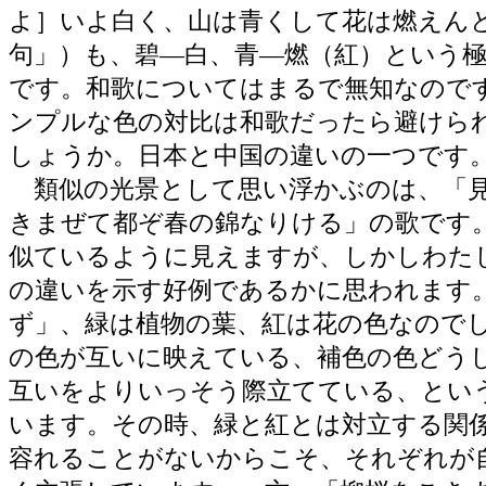
よ］いよ白く、山は青くして花は燃えん
句」）も、碧―白、青―燃（紅）という
です。和歌についてはまるで無知なので
ンプルな色の対比は和歌だったら避けら
しょうか。日本と中国の違いの一つです
類似の光景として思い浮かぶのは、「見
きまぜて都ぞ春の錦なりける」の歌です
似ているように見えますが、しかしわた
の違いを示す好例であるかに思われます
ず」、緑は植物の葉、紅は花の色なので
の色が互いに映えている、補色の色どう
互いをよりいっそう際立てている、とい
います。その時、緑と紅とは対立する関
容れることがないからこそ、それぞれが