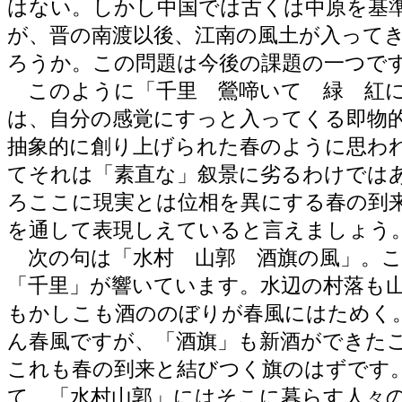
はない。しかし中国では古くは中原を基
が、晋の南渡以後、江南の風土が入って
ろうか。この問題は今後の課題の一つで
このように「千里 鶯啼いて 緑 紅に
は、自分の感覚にすっと入ってくる即物
抽象的に創り上げられた春のように思わ
てそれは「素直な」叙景に劣るわけでは
ろここに現実とは位相を異にする春の到
を通して表現しえていると言えましょう
次の句は「水村 山郭 酒旗の風」。こ
「千里」が響いています。水辺の村落も
もかしこも酒ののぼりが春風にはためく
ん春風ですが、「酒旗」も新酒ができた
これも春の到来と結びつく旗のはずです
て、「水村山郭」にはそこに暮らす人々