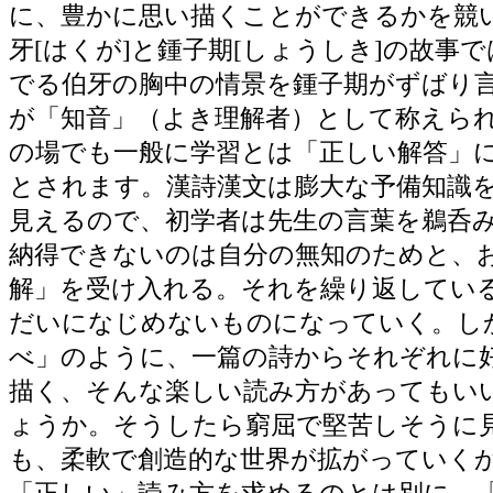
に、豊かに思い描くことができるかを競
牙[はくが]と鍾子期[しょうしき]の故事で
でる伯牙の胸中の情景を鍾子期がずばり
が「知音」（よき理解者）として称えら
の場でも一般に学習とは「正しい解答」
とされます。漢詩漢文は膨大な予備知識
見えるので、初学者は先生の言葉を鵜呑
納得できないのは自分の無知のためと、
解」を受け入れる。それを繰り返してい
だいになじめないものになっていく。し
べ」のように、一篇の詩からそれぞれに
描く、そんな楽しい読み方があってもい
ょうか。そうしたら窮屈で堅苦しそうに
も、柔軟で創造的な世界が拡がっていく