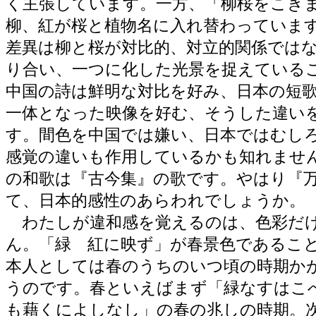
く主張しています。一方、「柳桜をこき
柳、紅が桜と植物名に入れ替わっていま
差異は柳と桜が対比的、対立的関係では
り合い、一つに化した光景を捉えている
中国の詩は鮮明な対比を好み、日本の短
一体となった映像を好む、そうした違い
す。間色を中国では嫌い、日本ではむし
感覚の違いも作用しているかも知れませ
の和歌は『古今集』の歌です。やはり『
て、日本的感性のあらわれでしょうか。
わたしが違和感を覚えるのは、色彩だ
ん。「緑 紅に映ず」が春景色であるこ
本人としては春のうちのいつ頃の時期か
うのです。春といえばまず「緑なすはこ
も藉くによしなし」の春の兆しの時期。