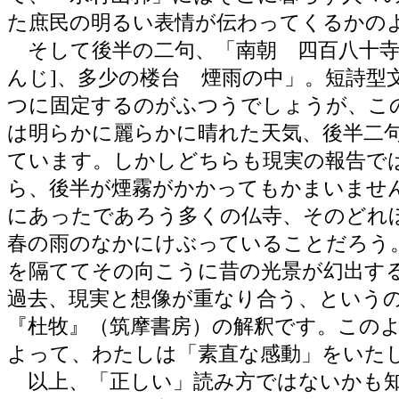
た庶民の明るい表情が伝わってくるかの
そして後半の二句、「南朝 四百八十寺
んじ]、多少の楼台 煙雨の中」。短詩型
つに固定するのがふつうでしょうが、こ
は明らかに麗らかに晴れた天気、後半二
ています。しかしどちらも現実の報告で
ら、後半が煙霧がかかってもかまいませ
にあったであろう多くの仏寺、そのどれ
春の雨のなかにけぶっていることだろう
を隔ててその向こうに昔の光景が幻出す
過去、現実と想像が重なり合う、という
『杜牧』（筑摩書房）の解釈です。この
よって、わたしは「素直な感動」をいた
以上、「正しい」読み方ではないかも