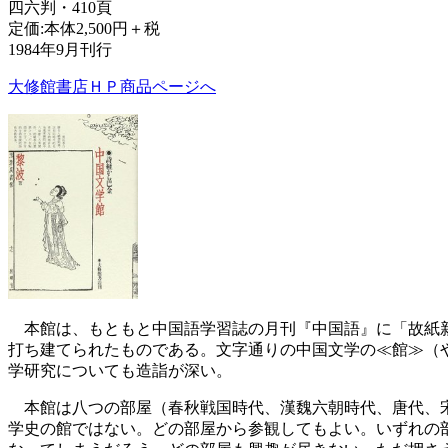
四六判・410頁
定価:本体2,500円＋税
1984年9月刊行
大修館書店ＨＰ商品ページへ
本館は、もともと中国語学習誌の月刊『中国語』に「故紙新筆」
打ち建てられたものである。文字通りの中国文学の≪館≫（
学研究についても造詣が深い。
本館は八つの部屋（春秋戦国時代、漢魏六朝時代、唐代、宋
学史の館ではない。どの部屋から参観してもよい。いずれの