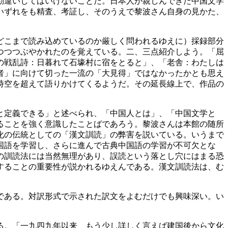
勘違いしてはいけないことだ。日本人が親しんできた中国文学
いずれをも精査、考証し、そのうえで黎波さん自身の見かた、
どこまで読み込めているのか厳しく問われるゆえに）採録部分
つつつぶやかれたのを覚えている。二、三点紹介しよう。「屈
の戦乱詩：日暮れて石壕村に宿をとると」、「老舎：わたしは
者」に向けて切った一流の「大見得」ではなかったかとも思え
時空を超えて語りかけてくるようだ。その延長線上で、作品の
と定義できる」と述べられ、「中国人とは」、「中国文学と
ることを強く意識したことばであろう。黎波さんは本館の随所
化の伝統としての「漢文訓読」の弊害を説いている。いうまで
国語を学習し、さらに進んで古典中国語の学習が不可欠とな
の訓読法には当然無理があり、誤読という落とし穴にはまる恐
することの重要性が説かれるゆえんである。漢文訓読法は、む
である。対訳形式で示された訳文をよむだけでも興味深い。い
る。「一九四九年以来、もう少し詳しく言えば建国後から文化