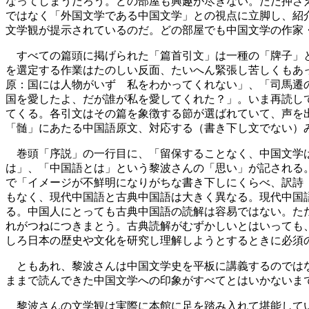
なってしまうだろう。どの部屋も興趣が尽きない。ただ押さ
ではなく「外国文学である中国文学」との視点に立脚し、紹
文学観が提示されているのだ。どの部屋でも中国文学の作家
すべての篇頭に掲げられた「篇首引文」は一種の「牌子」と
を選定する作業はたのしい反面、たいへん緊張し苦しくもあ
原：国には人物がいず 私をわかってくれない」、「司馬遷
国を愛したよ、だが誰が私を愛してくれた？」。いま再読し
てくる。各引文はその篇を象徴する節が選ばれていて、声を
「髄」にあたる中国語原文、対応する（書き下し文でない）
巻頭「序説」の一行目に、「留保することなく、中国文学は
は」、「中国語とは」という黎波さんの「思い」が記される
で「イメージが不鮮明になりがちな書き下しにくらべ、訳詩
もなく、現代中国語と古典中国語は大きく異なる。現代中国
る。中国人にとっても古典中国語の読解は容易ではない。た
れがつねにつきまとう。古典読解がむずかしいとはいっても
しろ日本の歴史や文化を研究し理解しようとするときに必須
ともあれ、黎波さんは中国文学史を平板に講義するのではな
ままで読んできた中国文学への印象がすべてとはいかないま
黎波さんの文学観は実際に本館に足を踏み入れて堪能してい