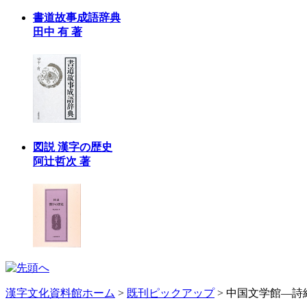
書道故事成語辞典
田中 有 著
図説 漢字の歴史
阿辻哲次 著
漢字文化資料館ホーム
>
既刊ピックアップ
> 中国文学館―詩