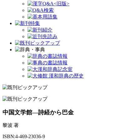
中国文学館―詩経から巴金
黎波 著
ISBN:4-469-23036-9