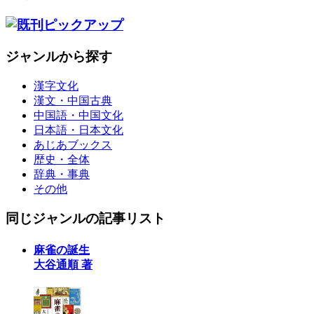
ジャンルから探す
漢字文化
漢文・中国古典
中国語・中国文化
日本語・日本文化
あじあブックス
歴史・全体
辞典・事典
その他
同じジャンルの記事リスト
麻雀の誕生
大谷通順 著