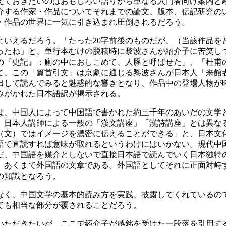
えておきたいのはおもしろい語りから単なる入門者向け案内と
介する作家・作品についてそれまでの論文、版本、伝記研究の
・作品の世界に一気に引き込まれ圧倒されるだろう。
いえるだろう。「たった20字前後のものだが、（当該作品を
ったね」と、単行本むけの脱稿時に黎波さんが紹介子に苦笑し
の『史記』：廁の中におしこめて、人豚と呼ばせた」、「杜甫
て、この「篇首引文」は京劇に通じる黎波さんが日本人「来館
出して読んでみると魅惑的な響きとなり、作品中の登場人物が
みがかれた日本語訳が掲示される。
、中国人によって中国語で書かれた約三千年のあいだの文学
。日本人講師による一般の「漢文講座」「漢詩講座」とは異な
（文）ではイメージを濃密に伝えることができる」と、日本文
語で直読すれば意味が取れるというわけにはいかない。現代中
だ、中国語を媒介としないで直接日本語で読んでいく日本独特
、あくまで外国語の文章である。外国語としてそれに正面対峙
の知識となろう。
く、中国文学の基本的読み方を実践、披露してくれているの
でも相当な部分が覆されることだろう。
ただきたいが、ここで紹介子が感銘を受けた一段落を引用す