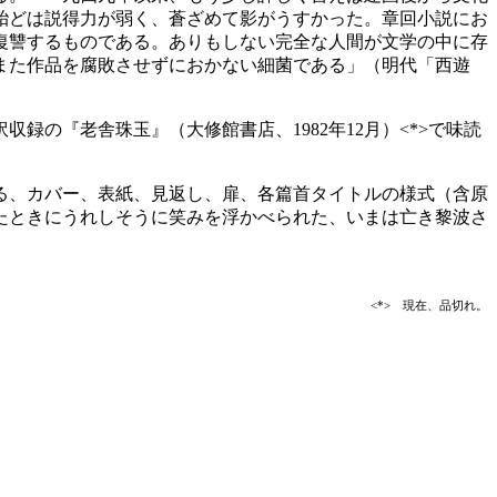
殆どは説得力が弱く、蒼ざめて影がうすかった。章回小説にお
復讐するものである。ありもしない完全な人間が文学の中に存
また作品を腐敗させずにおかない細菌である」（明代「西遊
の『老舎珠玉』（大修館書店、1982年12月）<*>で味読
る、カバー、表紙、見返し、扉、各篇首タイトルの様式（含原
たときにうれしそうに笑みを浮かべられた、いまは亡き黎波さ
<*> 現在、品切れ。