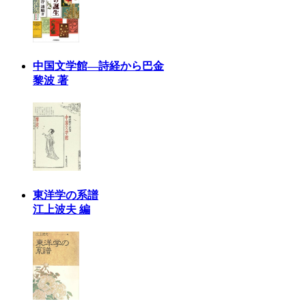
中国文学館―詩経から巴金
黎波 著
東洋学の系譜
江上波夫 編