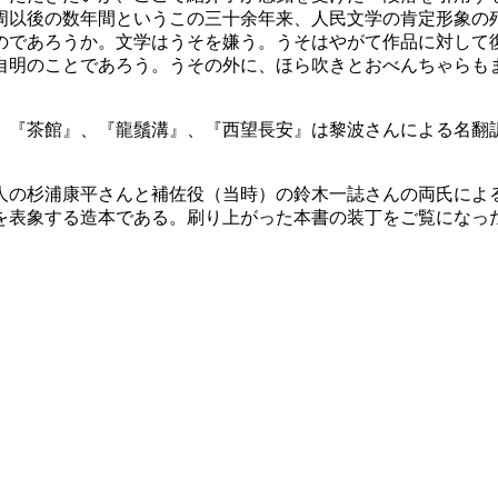
周以後の数年間というこの三十余年来、人民文学の肯定形象の
のであろうか。文学はうそを嫌う。うそはやがて作品に対して
自明のことであろう。うその外に、ほら吹きとおべんちゃらも
茶館』、『龍鬚溝』、『西望長安』は黎波さんによる名翻訳収録
の杉浦康平さんと補佐役（当時）の鈴木一誌さんの両氏によ
を表象する造本である。刷り上がった本書の装丁をご覧になっ