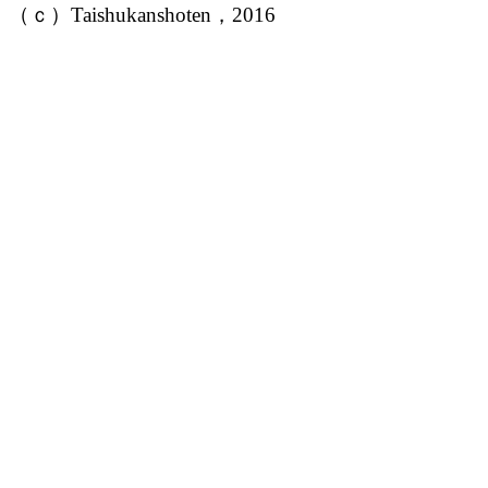
（ｃ）Taishukanshoten，2016