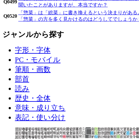
Q0499
聞いたことがありますが、本当ですか？
「惣菜」は「総菜」に書き換えるという決まりがある
Q0520
「惣菜」の方を多く見かけるのはどうしてでしょうか
ジャンルから探す
字形・字体
PC・モバイル
筆順・画数
部首
読み
歴史・全体
意味・成り立ち
表記・使い分け