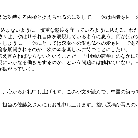
うは対峙する両極と捉えられるのに対して、一休は両者を同一
み込まないように、慎重な態度を守っているように見える。わ
数々は、やはりそれ自体を表現しているように思う。何かほか
同じように、一休にとっては森女への愛も仏への愛も同一であ
論を展開されるのか、次の本を楽しみに待つことにしたい。
え直さねばならないということだ。『中国の詩学』のなかに
現にいかなる働きをするのか、という問題には触れていない。
が拡がっていく。
、心からお礼申し上げます。この小文を読んで、中国の詩っ
担当の佐藤悠さんにもお礼申し上げます。拙い原稿が写真の