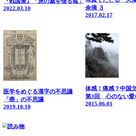
『戦国策』「虎の威を借る狐」
余滴 ３
2022.03.10
2017.02.17
体感！痛感？中国
医学をめぐる漢字の不思議
第3回 心のない愛
「癌」の不思議
2015.06.01
2019.10.10