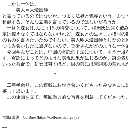
しかし一休は、
美人＝大燈国師
と言っているのではないか。つまり法界と色界という、ふつ
超越する、そんな立場を言っているのではないだろうか。
一休と森女[しんにょ]との情交について、柳田氏は深く踏
定は控えなくてはならないけれど、森女との生々しい描写の
のものを書きたいためでもない。美人即大燈国師としたのと
つまみ食いしたに過ぎないので、沓掛さんがどのような一休
今回学んだことは、中国の寄託の手法について、もう一度考
ず、寄託によってどのような表現効果が生じるのか、詩の表
いった具合で、耕せば耕すほど、目の前には未開拓の荒れ地
＊
二年半余り、この連載にお付き合いくださったみなさまには
嬉しく思います。
この企画を立て、毎回魅力的な写真を用意してくださった、
*図版出典：ColBase (https://colbase.nich.go.jp)
—