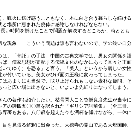
く、戦火に逃げ惑うこともなく、本に向き合う暮らしを続ける
代と場所に恵まれた僥倖に感謝しなければならない。
。長い時間を掛けたことで問題が解決するどころか、時ととも
議な現象――こういう問題は誰も言わないので、学の浅い自分
つは、「寄託」の手法。中国の古典文学では、男女の関係を語
らば、儒家思想が支配する伝統文化のなかにあって堂々と正面
老いてゆく）を恐る」と言う。「美人」というから麗しい女性
注が付いている。美女がひげ面の王様に変わってしまった。
てはあまりにも当然で、取り上げられもしない素朴な疑問、そ
もっと広い場に出さないと、いよいよ先細りになってしまう。
さんの著作も紹介したい。枯骨閑人こと沓掛良彦先生が当今に
シアの詩四五〇〇篇を訳された『ギリシア詞華集』（全三冊、
る専著もある。八〇歲を超えた今も酒杯を傾けながら、一休に
、目を見張る解釈に出会った。大徳寺の開山である大燈国師、