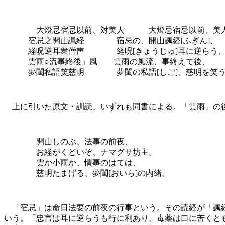
大燈忌宿忌以前、対美人 大燈忌宿忌以前、美
宿忌之開山諷経 宿忌の、開山諷経[ふぎん]、
経呪逆耳衆僧声 経呪[きょうじゅ]耳に逆らう、
雲雨○流事終後」風 雲雨の風流、事終えて後、
夢閨私語笑慈明 夢閨の私語[しご]、慈明を笑
上に引いた原文・訓読、いずれも同書による。「雲雨」の後
開山しのぶ、法事の前夜、
お経がくどいぞ、ナマグサ坊主。
雲か小雨か、情事のはては、
慈明たまげる、夢閨[おいら]の内緒。
「宿忌」は命日法要の前夜の行事という。その読経が「諷経
いう。「忠言は耳に逆らうも行に利あり、毒薬は口に苦くと