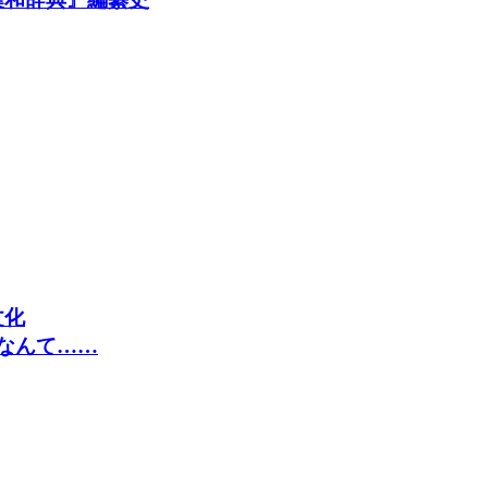
文化
なんて……