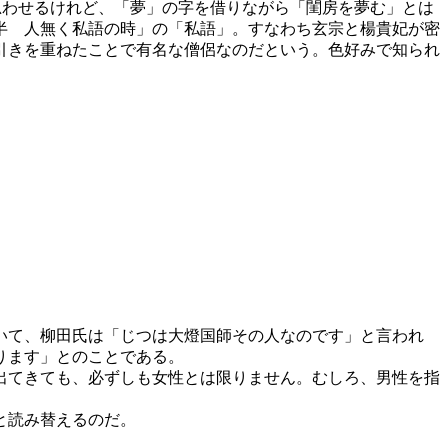
思わせるけれど、「夢」の字を借りながら「閨房を夢む」とは
半 人無く私語の時」の「私語」。すなわち玄宗と楊貴妃が密
引きを重ねたことで有名な僧侶なのだという。色好みで知られ
いて、柳田氏は「じつは大燈国師その人なのです」と言われ
ります」とのことである。
出てきても、必ずしも女性とは限りません。むしろ、男性を指
と読み替えるのだ。