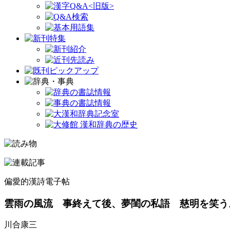
偏愛的漢詩電子帖
雲雨の風流 事終えて後、夢閨の私語 慈明を笑う
川合康三