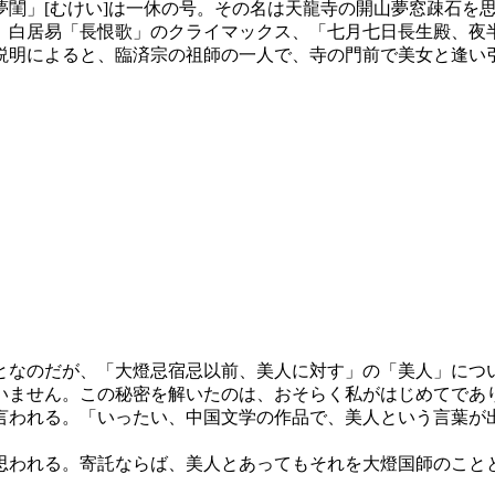
夢閨」[むけい]は一休の号。その名は天龍寺の開山夢窓疎石を
、白居易「長恨歌」のクライマックス、「七月七日長生殿、夜
説明によると、臨済宗の祖師の一人で、寺の門前で美女と逢い
なのだが、「大燈忌宿忌以前、美人に対す」の「美人」につ
いません。この秘密を解いたのは、おそらく私がはじめてであ
われる。「いったい、中国文学の作品で、美人という言葉が
われる。寄託ならば、美人とあってもそれを大燈国師のこと