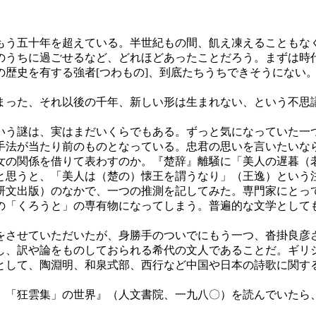
う五十年を超えている。半世紀もの間、飢え凍えることもな
のうちに過ごせるなど、どれほどあったことだろう。まずは時
歴史を有する強者[つわもの]、到底たちうちできそうにない
った、それ以後の千年、新しい形は生まれない、という不思
う謎は、実はまだいくらでもある。ずっと気になっていた一
手法が当たり前のものとなっている。忠君の思いを言いたいな
女の関係を借りて表わすのか。『楚辞』離騒に「美人の遅暮（
と思うと、「美人は（楚の）懐王を謂うなり」（王逸）という
文出版）のなかで、一つの推測を記してみた。専門家にとっ
の「くろうと」の専有物になってしまう。普遍的な文学として
させていただいたが、身勝手のついでにもう一つ、沓掛良彦
し、訳や論をものしておられる希代の文人であることだ。ギリ
として、陶淵明、和泉式部、西行など中国や日本の詩歌に関す
「狂雲集」の世界』（人文書院、一九八〇）を読んでいたら