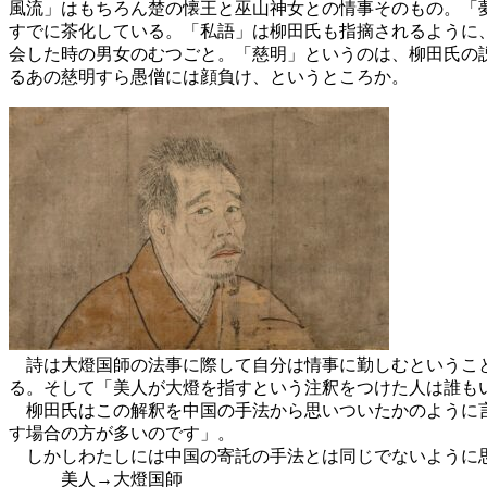
風流」はもちろん楚の懐王と巫山神女との情事そのもの。「
すでに茶化している。「私語」は柳田氏も指摘されるように
会した時の男女のむつごと。「慈明」というのは、柳田氏の
るあの慈明すら愚僧には顔負け、というところか。
詩は大燈国師の法事に際して自分は情事に勤しむということ
る。そして「美人が大燈を指すという注釈をつけた人は誰も
柳田氏はこの解釈を中国の手法から思いついたかのように言
す場合の方が多いのです」。
しかしわたしには中国の寄託の手法とは同じでないように思
美人→大燈国師