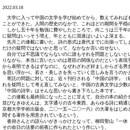
2022.03.18
大学に入って中国の文学を学び始めてから、数えてみればも
ことができた。人間の歴史のなかで、これほどの期間を平穏
しかし五十年を勉強に費やしたところで、向こうは三千年の
に疑問はいっそう増え、年とともに混迷はいよいよ深まる。
先月この連載に書いた、詩の形式は唐代までに出揃ってしま
だけの疑問ではないかと思って、なかなか言い出せない。
自分では不思議でならないのに誰もそれを問題としないとい
りながら、本当に言いたいのは君臣の関係なのだという表現
から表明できるはずなのに、なぜわざわざ好ましからざる男
を思い浮かべ、若さ・美しさを失っていく悲しみを言うのか
寄託の問題に対しては、近々刊行される『中国の詩学』（研
れを疑問として考え直してみないと、中国の古典文学は少数
『中国の詩学』はそんな思いから書き下ろした本です。
この連載も最終回になったことに甘えて、自分の本の紹介を
並びなきゆえんは、文字通りの古今東西、あらゆる詩に精通
京都大学学術出版会、二〇一五～二〇一六）の大著をはじめ
関する著作を用意されているという。
沓掛さんとの語らいがきっかけとなって、柳田聖山『一休 
その命日の法要の前夜に作られたという作にいう、