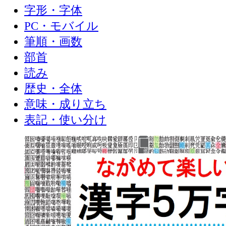
字形・字体
PC・モバイル
筆順・画数
部首
読み
歴史・全体
意味・成り立ち
表記・使い分け