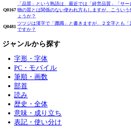
「品質」という熟語は、最近では「経営品質」「サー
Q0167
物の質とは関係のない使われ方もしますが、こういう
ょうか？
ツツジは漢字で「躑躅」と書きますが、２文字とも「
Q0481
ですか？
ジャンルから探す
字形・字体
PC・モバイル
筆順・画数
部首
読み
歴史・全体
意味・成り立ち
表記・使い分け