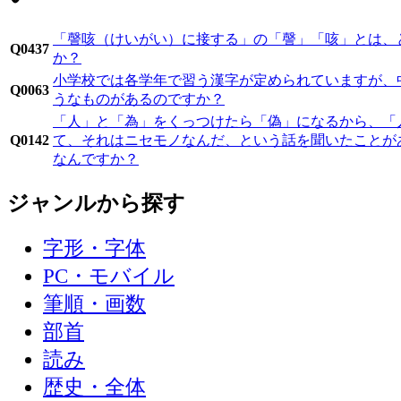
「謦咳（けいがい）に接する」の「謦」「咳」とは、
Q0437
か？
小学校では各学年で習う漢字が定められていますが、
Q0063
うなものがあるのですか？
「人」と「為」をくっつけたら「偽」になるから、「
Q0142
て、それはニセモノなんだ、という話を聞いたことが
なんですか？
ジャンルから探す
字形・字体
PC・モバイル
筆順・画数
部首
読み
歴史・全体