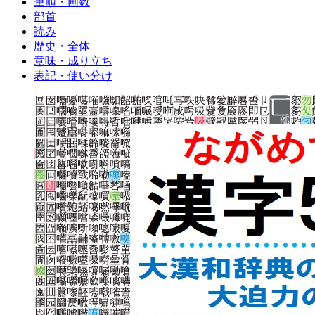
筆順・画数
部首
読み
歴史・全体
意味・成り立ち
表記・使い分け