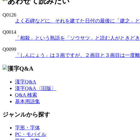
Q0126
よく石碑などに、それを建てた日付の最後に「建之」と
Q0014
「相殺」という熟語を「ソウサツ」と読む人がときどき
Q0099
「しんにょう」は３画ですが、２画目と３画目は一度離
漢字Q&A
漢字Q&A〈旧版〉
Q&A 検索
基本用語集
ジャンルから探す
字形・字体
PC・モバイル