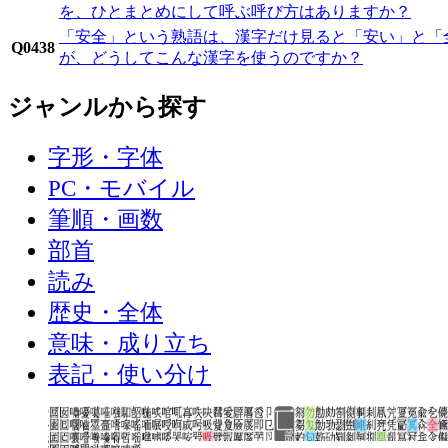
を、ひとまとめにして呼ぶ呼び方はありますか？
「安全」という熟語は、漢字だけ見ると「安い」と「
Q0438
が、どうしてこんな漢字を使うのですか？
ジャンルから探す
字形・字体
PC・モバイル
筆順・画数
部首
読み
歴史・全体
意味・成り立ち
表記・使い分け