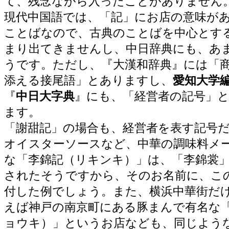
て、残念ながら入ったことがありません
現代中国語では、「記」にお店の意味が
ことばなので、古典のことばを中心とす
まり出てきませんし、中日辞典にも、あ
うです。ただし、『大漢和辞典』には「
添える接尾語」とありますし、
愛知大学
『
中日大字典
』にも、「経営者の記号」
ます。
「謝甜記」の場合も、経営者を表す記号
オイスターソースなど、中華の調味料メ
な「李錦記（リキンキ）」は、「李錦裳
されたそうですから、そのお名前に、こ
付した例でしょう。また、横浜中華街だ
えば神戸の南京町にある豚まんで有名な
ョウキ）」というお店なども、同じよう