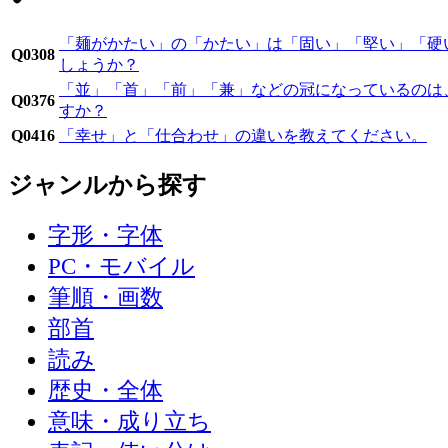
「麺がかたい」の「かたい」は「固い」「堅い」「硬
Q0308
しょうか？
「並」「首」「前」「兼」などの冠になっているのは
Q0376
すか？
Q0416
「幸せ」と「仕合わせ」の違いを教えてください。
ジャンルから探す
字形・字体
PC・モバイル
筆順・画数
部首
読み
歴史・全体
意味・成り立ち