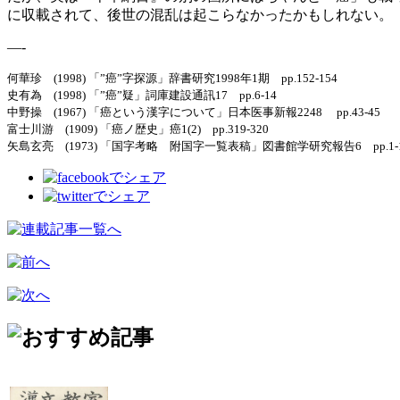
に収載されて、後世の混乱は起こらなかったかもしれない。
—-
何華珍 (1998) 「”癌”字探源」辞書研究1998年1期 pp.152-154
史有為 (1998) 「”癌”疑」詞庫建設通訊17 pp.6-14
中野操 (1967) 「癌という漢字について」日本医事新報2248 pp.43-45
富士川游 (1909) 「癌ノ歴史」癌1(2) pp.319-320
矢島玄亮 (1973) 「国字考略 附国字一覧表稿」図書館学研究報告6 pp.1-