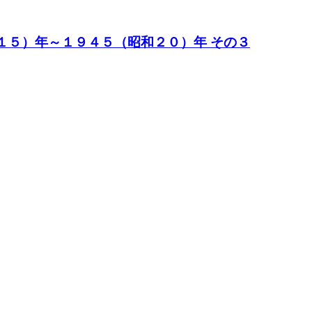
５）年～１９４５（昭和２０）年 その３