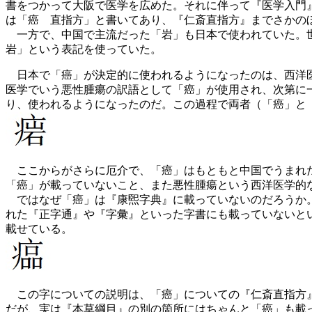
書をつかって大阪で医学を広めた。それに伴って『医学入門』に書
は「癌 直指方」と書いてあり、『仁斎直指方』までさかの
一方で、中国で主流だった「岩」も日本で使われていた。世
岩」という表記を使っていた。
日本で「癌」が決定的に使われるようになったのは、西洋医学
医学でいう悪性腫瘍の訳語として「癌」が使用され、次第に
り、使われるようになったのだ。この過程で両者（「癌」と
ここからがさらに厄介で、「癌」はもともと中国でうまれた
「癌」が載っていないこと、また悪性腫瘍という西洋医学的
ではなぜ「癌」は『康煕字典』に載っていないのだろうか。
れた『正字通』や『字彙』といった字書にも載っていないと
載せている。
この字についての説明は、「癌」についての『仁斎直指方』
だが、実は『本草綱目』の別の箇所にはちゃんと「癌」も載