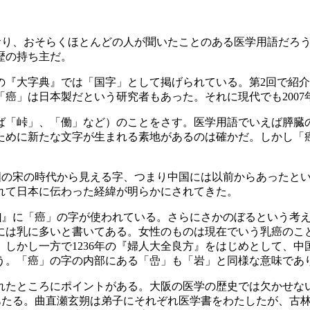
おり、おそらくほとんどの人が聞いたことのある医学用語だろ
歴の持ち主だ。
の『大字典』では「国字」として掲げられている。第2回で紹
癌」は日本製だという研究者もあった。それに現代でも200
「峠」、「働」など）のことをさす。医学用語でいえば膵臓
ために新たな文字が生まれる素地があるのは確かだ。しかし「
の宋の時代から見える字、つまり中国には以前からあったという
れて日本に伝わった経緯が明らかにされてきた。
う]』に「癌」の字が使われている。さらにさかのぼるという考
には乳に多いと書いてある。女性のものは現在でいう乳癌のこ
た。しかし一方で1236年の『婦人大全良方』をはじめとして、
う。「癌」の字の内部にある「嵒」も「岩」と同様な意味であ
ころにポイントがある。大阪の医学の歴史では欠かせない古林見
にあたる。曲直瀬玄朔は弟子にそれぞれ医学書をわたしたが、古