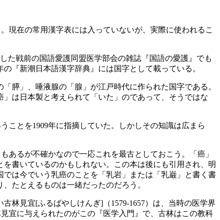
う。現在の常用漢字表には入っていないが、実際に使われるこ
介した戦前の国語愛護同盟医学部会の雑誌『国語の愛護』でも
7年の『新潮日本語漢字辞典』には国字として載っている。
の「膵」、唾液腺の「腺」が江戸時代に作られた国字である。
癌」は日本製と考えられて「いた」のであって、そうではな
ことを1909年に指摘していた。しかしその知識は広まら
えもあるが不確かなので一応これを最古としておこう。「癌」
とを書いているのかもしれない。この本は後にも引用され、明
中国では今でいう乳癌のことを「乳岩」または「乳巌」と書く書
り、たとえるものは一緒だったのだろう。
宜[ふるばやしけんぎ]（1579-1657）は、当時の医学界
林見宜に与えられたのがこの『医学入門』で、古林はこの教科