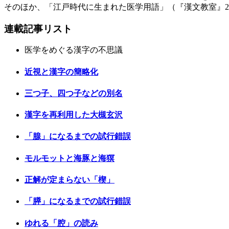
そのほか、「江戸時代に生まれた医学用語」（『漢文教室』20
連載記事リスト
医学をめぐる漢字の不思議
近視と漢字の簡略化
三つ子、四つ子などの別名
漢字を再利用した大槻玄沢
「腺」になるまでの試行錯誤
モルモットと海豚と海猽
正解が定まらない「楔」
「膵」になるまでの試行錯誤
ゆれる「腔」の読み