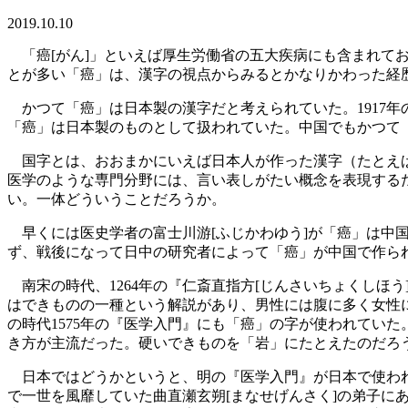
2019.10.10
「癌[がん]」といえば厚生労働省の五大疾病にも含まれて
とが多い「癌」は、漢字の視点からみるとかなりかわった経
かつて「癌」は日本製の漢字だと考えられていた。1917年
「癌」は日本製のものとして扱われていた。中国でもかつて「
国字とは、おおまかにいえば日本人が作った漢字（たとえば
医学のような専門分野には、言い表しがたい概念を表現する
い。一体どういうことだろうか。
早くには医史学者の富士川游[ふじかわゆう]が「癌」は中国
ず、戦後になって日中の研究者によって「癌」が中国で作ら
南宋の時代、1264年の『仁斎直指方[じんさいちょくしほ
はできものの一種という解説があり、男性には腹に多く女性
の時代1575年の『医学入門』にも「癌」の字が使われてい
き方が主流だった。硬いできものを「岩」にたとえたのだろ
日本ではどうかというと、明の『医学入門』が日本で使われたと
で一世を風靡していた曲直瀬玄朔[まなせげんさく]の弟子