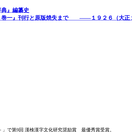
辞典』編纂史
 巻一』刊行と原版焼失まで ――１９２６（大正１
」で第9回 漢検漢字文化研究奨励賞 最優秀賞受賞。