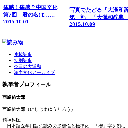
体感！痛感？中国文化
写真でたどる『大漢和
第7回 君の名は……
第一部 『大漢和辞典
2015.10.01
2015.10.09
連載記事
特別記事
今日の大漢和
漢字文化アーカイブ
執筆者プロフィール
西嶋佑太郎
西嶋佑太郎（にしじまゆうたろう）
精神科医。
「日本語医学用語の読みの多様性と標準化－「楔」字を例に－