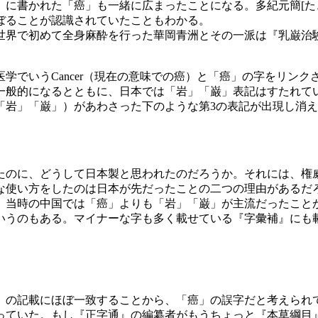
かれた「癌」も一緒に広まったことになる。多紀元簡[たきもとやす
ぼることが認識されていたこともわかる。
界で初めて全身麻酔を行った華岡青洲とその一派は『乳巌治
でいうCancer（現在の意味での癌）と「癌」の字をリン
一般的になるとともに、日本では「岩」「巌」表記はすたれて
「岩」「巌」）があわさった下のような第3の表記が出現し消
のに、どうして日本製と思われたのだろうか。それには、権威
な使い方をしたのは日本が先だったことの二つの理由があるだ
当時の中国では「癌」よりも「岩」「巌」が主流だったこと
いうのもある。マイナーな字も多く載せている『字彙補』にも
の記載にほぼ一致することから、「癌」の誤字だと考えられて
っていた。もし『正字通』の編纂者がもうちょっと『本草綱目