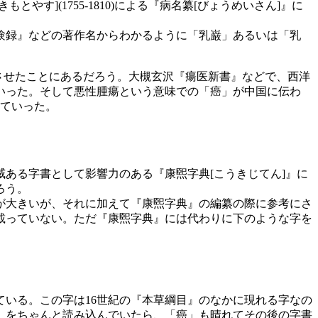
](1755-1810)による『病名纂[びょうめいさん]』に
験録』などの著作名からわかるように「乳巌」あるいは「乳
クさせたことにあるだろう。大槻玄沢『瘍医新書』などで、西洋
いった。そして悪性腫瘍という意味での「癌」が中国に伝わ
えていった。
ある字書として影響力のある『康煕字典[こうきじてん]』に
ろう。
が大きいが、それに加えて『康煕字典』の編纂の際に参考にさ
載っていない。ただ『康煕字典』には代わりに下のような字を
いる。この字は16世紀の『本草綱目』のなかに現れる字なの
』をちゃんと読み込んでいたら、「癌」も晴れてその後の字書